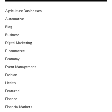
Agriculture Businesses
Automotive
Blog
Business
Digital Marketing
E-commerce
Economy
Event Management
Fashion
Health
Featured
Finance
Financial Markets