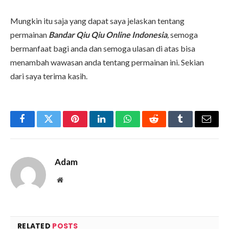
Mungkin itu saja yang dapat saya jelaskan tentang
permainan
Bandar Qiu Qiu
Online Indonesia
,
semoga
bermanfaat bagi anda dan semoga ulasan di atas bisa
menambah wawasan anda tentang permainan ini. Sekian
dari saya terima kasih.
Facebook
Twitter
Pinterest
LinkedIn
WhatsApp
Reddit
Tumblr
Email
Adam
Website
RELATED
POSTS