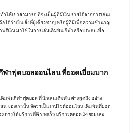
 ทำให้เขาสามารถ ที่จะเป็นผู้ที่มีเงิน รายได้จากการเล่นเ
อได้ว่าเป็น สิ่งที่ผู้เชี่ยวชาญ หรือผู้ที่มีเพื่อความชำนาญ
รีเงิน มาใช้ในการเล่นเดิมพัน กีฬาหรือประสบเพื่อ
ันกีฬาฟุตบอลออนไลน ที่ยอดเยี่ยมมาก
ดิมพันกีฬาฟุตบอล ที่นักเล่นเดิมพัน ต่างพูดถึง อย่าง
น ของเรานั้น จัดว่าเป็น เวปไซต์ออนไลน เดิมพันที่ยอด
งของ การให้บริการที่ดี รวดเร็ว บริการตลอด 24 ชม. เลย