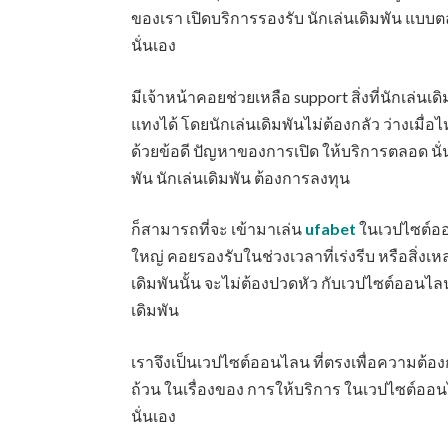
ของเรา เปิดบริการรองรับ นักเล่นเดิมพัน แบบต
นั่นเอง
มีเจ้าหน้าคอยช่วยเหลือ support สิ่งที่นักเล่
แทงได้ โดยนักเล่นเดิมพันไม่ต้องกลัว ว่างเมื่
ด้วยข้อดี ปัญหาของการเปิด ให้บริการตลอด นั่นก็
พัน นักเล่นเดิมพัน ต้องการลงทุน
ก็สามารถที่จะ เข้ามาเล่น
ufabet
ในเวปไซต์ออน
ใหญ่ คอยรองรับในช่วงเวลาที่เร่งรีบ หรือสิ่งเหล
เดิมพันนั้น จะไม่ต้องปวดหัว กับเวปไซต์ออนไล
เดิมพัน
เราจึงเป็นเวปไซต์ออนไลน ที่ตรงเพื่อความต้อ
ถ้วน ในเรื่องของ การให้บริการ ในเวปไซต์ออ
นั่นเอง