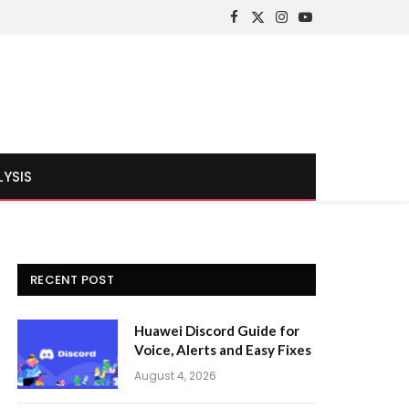
Facebook
X
Instagram
YouTube
(Twitter)
LYSIS
RECENT POST
Huawei Discord Guide for
Voice, Alerts and Easy Fixes
August 4, 2026