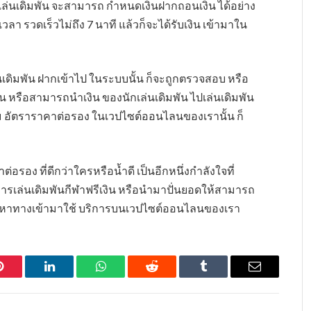
นักเล่นเดิมพัน จะสามารถ กำหนดเงินฝากถอนเงิน ได้อย่าง
ลา รวดเร็วไม่ถึง 7 นาที แล้วก็จะได้รับเงิน เข้ามาใน
กเล่นเดิมพัน ฝากเข้าไป ในระบบนั้น ก็จะถูกตรวจสอบ หรือ
ัน หรือสามารถนำเงิน ของนักเล่นเดิมพัน ไปเล่นเดิมพัน
นแถม อัตราราคาต่อรอง ในเวปไซต์ออนไลนของเรานั้น ก็
่อรอง ที่ดีกว่าใครหรือน้ำดี เป็นอีกหนึ่งกำลังใจที่
ารเล่นเดิมพันกีฬาฟรีเงิน หรือนำมาปั่นยอดให้สามารถ
 หรือหาทางเข้ามาใช้ บริการบนเวปไซต์ออนไลนของเรา
Pinterest
LinkedIn
WhatsApp
Reddit
Tumblr
Email