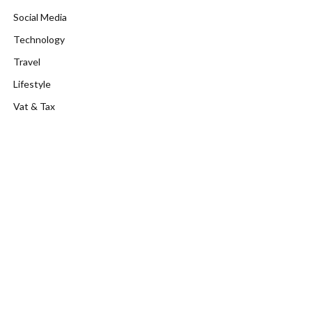
Social Media
Technology
Travel
Lifestyle
Vat & Tax