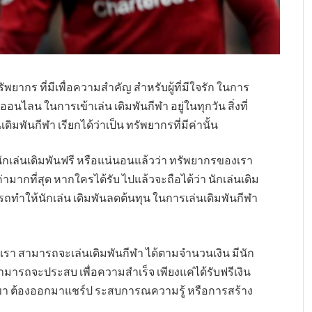
รัพยากร ที่มีเพื่อความสำคัญ สำหรับผู้ที่มีใจรัก ในการ
อนไลน ในการเข้าเล่น เดิมพันกีฬา อยู่ในทุกวัน สิ่งที่
มพันกีฬา เรียกได้ว่าเป็น ทรัพยากรที่มีค่านั้น
ักเล่นเดิมพันฟรี หรือแน่นอนแล้วว่า ทรัพยากรของเรา
ี่มีค่ามากที่สุด หากใครได้รับ ไปแล้วจะถือได้ว่า นักเล่นเดิม
รถทำให้นักเล่น เดิมพันลดต้นทุน ในการเล่นเดิมพันกีฬา
ให้เรา สามารถจะเล่นเดิมพันกีฬา ได้ตามจำนวนเงิน มีนัก
 สามารถจะประสบ เพื่อความสำเร็จ เพียงแค่ได้รับฟรีเงิน
ห้เขา ต้องออกมาแชร์ป ระสบการณความรู้ หรือการสร้าง