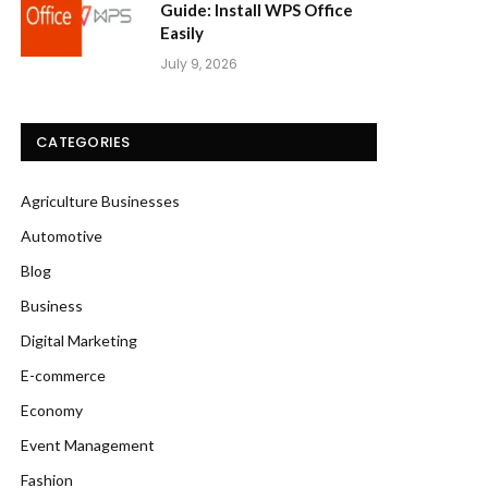
Guide: Install WPS Office
Easily
July 9, 2026
CATEGORIES
Agriculture Businesses
Automotive
Blog
Business
Digital Marketing
E-commerce
Economy
Event Management
Fashion